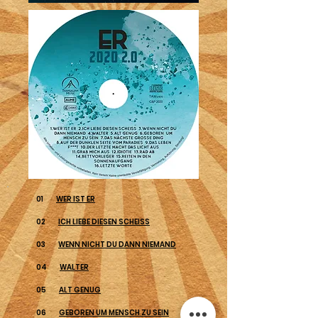
01
WER IST ER
02
ICH LIEBE DIESEN SCHEISS
03
WENN NICHT DU DANN NIEMAND
04
WALTER
05
ALT GENUG
06
GEBOREN UM MENSCH ZU SEIN